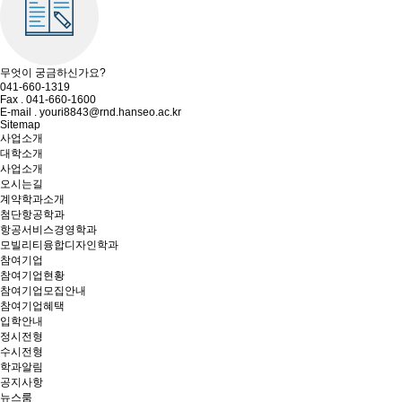
무엇이 궁금하신가요?
041-660-1319
Fax . 041-660-1600
E-mail . youri8843@rnd.hanseo.ac.kr
Sitemap
사업소개
대학소개
사업소개
오시는길
계약학과소개
첨단항공학과
항공서비스경영학과
모빌리티융합디자인학과
참여기업
참여기업현황
참여기업모집안내
참여기업혜택
입학안내
정시전형
수시전형
학과알림
공지사항
뉴스룸