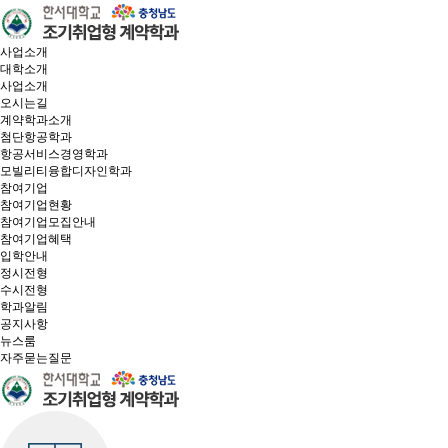
사업소개
대학소개
사업소개
오시는길
계약학과소개
첨단항공학과
항공서비스경영학과
모빌리티융합디자인학과
참여기업
참여기업현황
참여기업모집안내
참여기업혜택
입학안내
정시전형
수시전형
학과알림
공지사항
뉴스룸
자주묻는질문