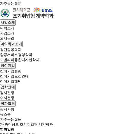
자주묻는질문
사업소개
대학소개
사업소개
오시는길
계약학과소개
첨단항공학과
항공서비스경영학과
모빌리티융합디자인학과
참여기업
참여기업현황
참여기업모집안내
참여기업혜택
입학안내
정시전형
수시전형
학과알림
공지사항
뉴스룸
자주묻는질문
ⓒ 충청남도 조기취업형 계약학과
학과알림